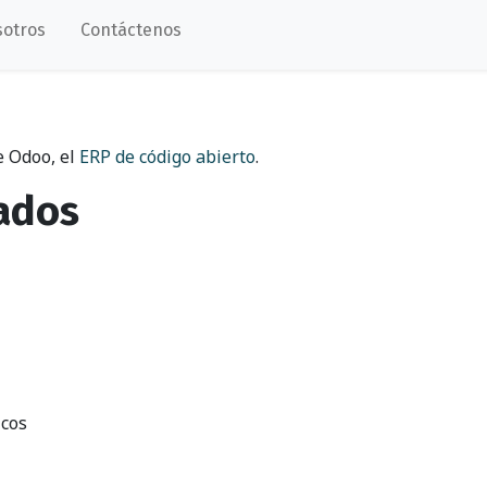
sotros
Contáctenos
e Odoo, el
ERP de código abierto
.
lados
icos